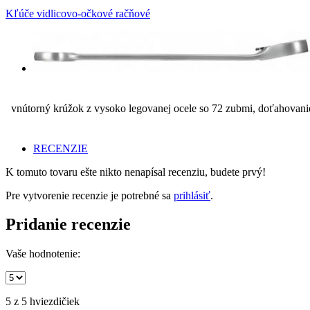
Kľúče vidlicovo-očkové račňové
vnútorný krúžok z vysoko legovanej ocele so 72 zubmi, doťahovanie
RECENZIE
K tomuto tovaru ešte nikto nenapísal recenziu, budete prvý!
Pre vytvorenie recenzie je potrebné sa
prihlásiť
.
Pridanie
recenzie
Vaše hodnotenie:
5
z 5 hviezdičiek