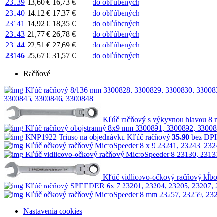
23139
13,60 €
16,73 €
do obľúbených
23140
14,12 €
17,37 €
do obľúbených
23141
14,92 €
18,35 €
do obľúbených
23143
21,77 €
26,78 €
do obľúbených
23144
22,51 €
27,69 €
do obľúbených
23146
25,67 €
31,57 €
do obľúbených
Račňové
Kľúč račňový 8/136 mm
3300828
,
3300829
,
3300830
,
33008
3300845
,
3300846
,
3300848
Kľúč račňový s výkyvnou hlavou 8
Kľúč račňový obojstranný 8x9 mm
3300891
,
3300892
,
33008
KNP1922
Triuso
na objednávku
Kľúč račňový
35,90
bez DP
Kľúč očkový račňový MicroSpeeder 8 x 9
23241
,
23243
,
232
Kľúč vidlicovo-očkový račňový MicroSpeeder 8
23130
,
2313
Kľúč vidlicovo-očkový račňový kĺb
Kľúč račňový SPEEDER 6x 7
23201
,
23204
,
23205
,
23207
,
Kľúč očkový račňový MicroSpeeder 8 mm
23257
,
23259
,
23
Nastavenia cookies