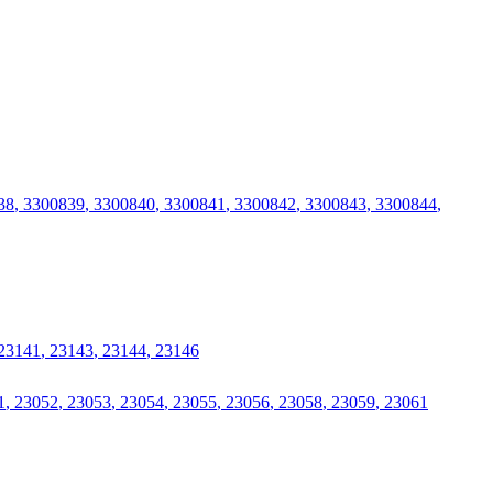
38
,
3300839
,
3300840
,
3300841
,
3300842
,
3300843
,
3300844
,
23141
,
23143
,
23144
,
23146
1
,
23052
,
23053
,
23054
,
23055
,
23056
,
23058
,
23059
,
23061