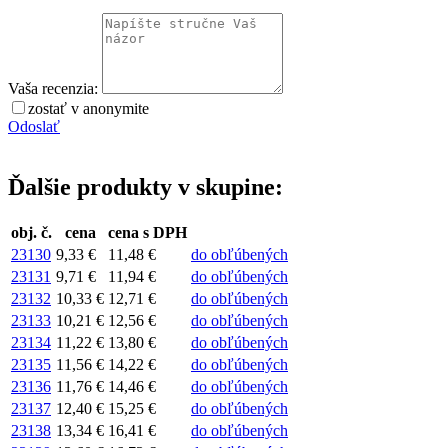
Vaša recenzia:
zostať v anonymite
Odoslať
Ďalšie produkty v skupine:
obj. č.
cena
cena s DPH
23130
9,33 €
11,48 €
do obľúbených
23131
9,71 €
11,94 €
do obľúbených
23132
10,33 €
12,71 €
do obľúbených
23133
10,21 €
12,56 €
do obľúbených
23134
11,22 €
13,80 €
do obľúbených
23135
11,56 €
14,22 €
do obľúbených
23136
11,76 €
14,46 €
do obľúbených
23137
12,40 €
15,25 €
do obľúbených
23138
13,34 €
16,41 €
do obľúbených