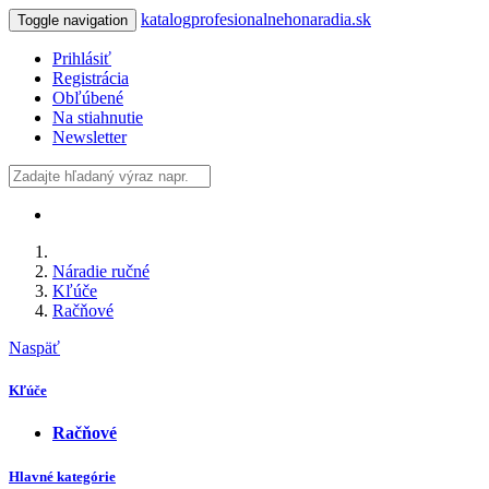
katalogprofesionalnehonaradia.sk
Toggle navigation
Prihlásiť
Registrácia
Obľúbené
Na stiahnutie
Newsletter
Náradie ručné
Kľúče
Račňové
Naspäť
Kľúče
Račňové
Hlavné kategórie