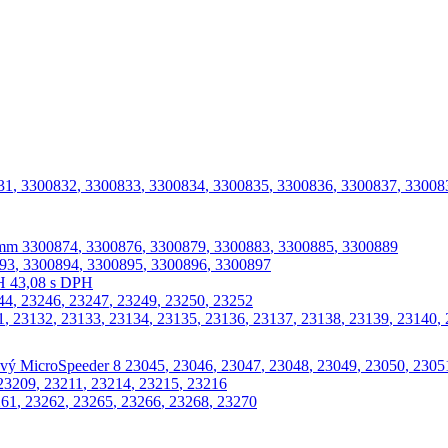
31
,
3300832
,
3300833
,
3300834
,
3300835
,
3300836
,
3300837
,
33008
 mm
3300874
,
3300876
,
3300879
,
3300883
,
3300885
,
3300889
93
,
3300894
,
3300895
,
3300896
,
3300897
H
43,08 s DPH
44
,
23246
,
23247
,
23249
,
23250
,
23252
1
,
23132
,
23133
,
23134
,
23135
,
23136
,
23137
,
23138
,
23139
,
23140
,
ový MicroSpeeder 8
23045
,
23046
,
23047
,
23048
,
23049
,
23050
,
2305
23209
,
23211
,
23214
,
23215
,
23216
261
,
23262
,
23265
,
23266
,
23268
,
23270