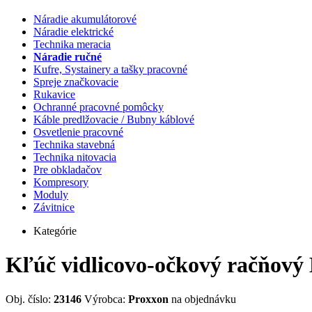
Náradie akumulátorové
Náradie elektrické
Technika meracia
Náradie ručné
Kufre, Systainery a tašky pracovné
Spreje značkovacie
Rukavice
Ochranné pracovné pomôcky
Káble predlžovacie / Bubny káblové
Osvetlenie pracovné
Technika stavebná
Technika nitovacia
Pre obkladačov
Kompresory
Moduly
Závitnice
Kategórie
Kľúč vidlicovo-očkový račňový
Obj. číslo:
23146
Výrobca:
Proxxon
na objednávku