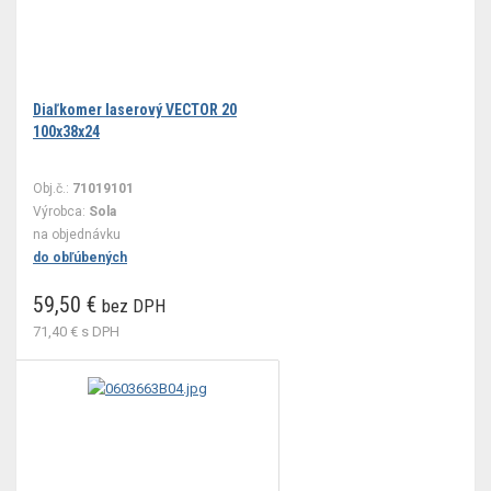
Diaľkomer laserový VECTOR 20
100x38x24
Obj.č.:
71019101
Výrobca:
Sola
na objednávku
do obľúbených
59,50 €
bez DPH
71,40 €
s DPH