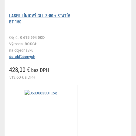
LASER LÍNIOVÝ GLL 3-80 + STATÍV
BT 150
Obj.č.:
0 615 994 0KD
Výrobca:
BOSCH
na objednávku
do obľúbených
428,00 €
bez DPH
513,60 €
s DPH