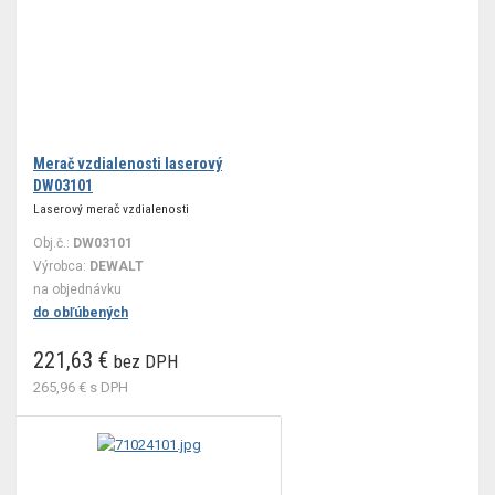
Merač vzdialenosti laserový
DW03101
Laserový merač vzdialenosti
Obj.č.:
DW03101
Výrobca:
DEWALT
na objednávku
do obľúbených
221,63 €
bez DPH
265,96 €
s DPH