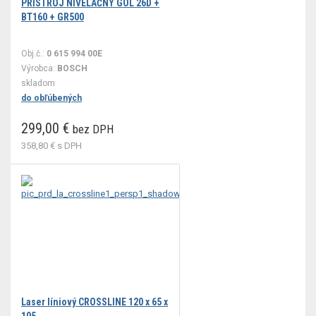
PRÍSTROJ NIVELAČNÝ GOL 26D +
BT160 + GR500
Obj.č.:
0 615 994 00E
Výrobca:
BOSCH
skladom
do obľúbených
299,00 €
bez DPH
358,80 €
s DPH
Laser líniový CROSSLINE 120 x 65 x