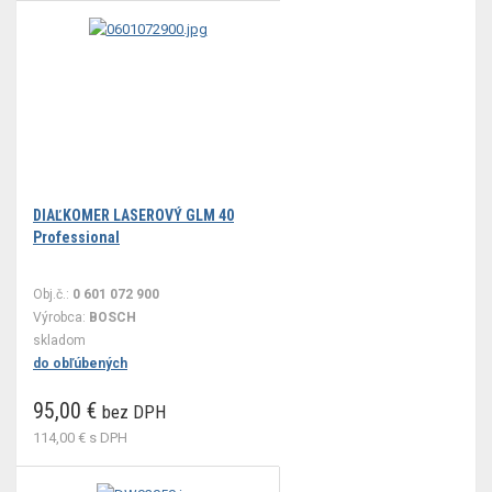
DIAĽKOMER LASEROVÝ GLM 40
Professional
Obj.č.:
0 601 072 900
Výrobca:
BOSCH
skladom
do obľúbených
95,00 €
bez DPH
114,00 €
s DPH