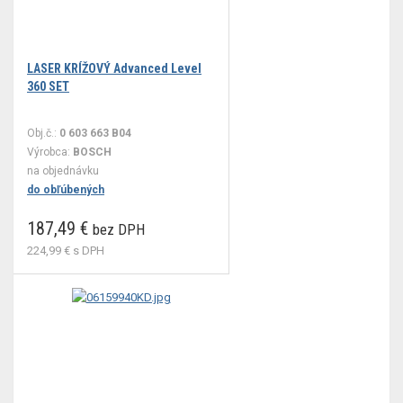
LASER KRÍŽOVÝ Advanced Level
360 SET
Obj.č.:
0 603 663 B04
Výrobca:
BOSCH
na objednávku
do obľúbených
187,49 €
bez DPH
224,99 €
s DPH