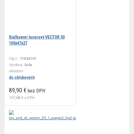
Diaľkomer laserový VECTOR 50
105x47x27
Obj.č.:
71024101
Výrobca:
Sola
skladom
do obľúbených
89,90 €
bez DPH
107,88 €
s DPH