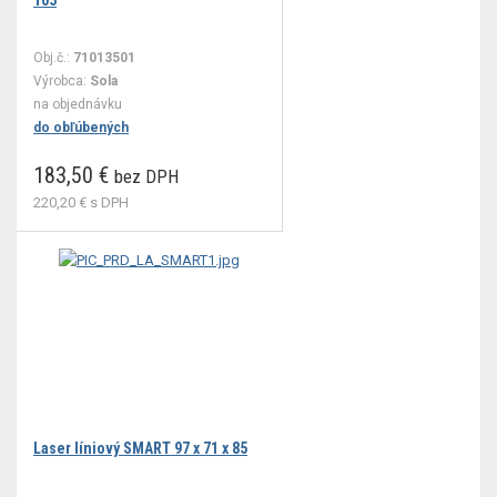
105
Obj.č.:
71013501
Výrobca:
Sola
na objednávku
do obľúbených
183,50 €
bez DPH
220,20 €
s DPH
Laser líniový SMART 97 x 71 x 85