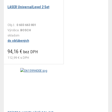
LASER UniversalLevel 2 Set
Obj.č.:
0 603 663 801
Výrobca:
BOSCH
skladom
do obľúbených
94,16 €
bez DPH
112,99 €
s DPH