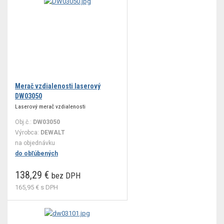
Merač vzdialenosti laserový
DW03050
Laserový merač vzdialenosti
Obj.č.:
DW03050
Výrobca:
DEWALT
na objednávku
do obľúbených
138,29 €
bez DPH
165,95 €
s DPH