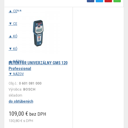
▲ CENA
▼ CENA
▲ KÓD
▼ KÓD
▲ NÁZOV
DETEKTOR UNIVERZÁLNY GMS 120
Professional
▼ NÁZOV
Obj.č.:
0 601 081 000
Výrobca:
BOSCH
skladom
do obľúbených
109,00 €
bez DPH
130,80 €
s DPH