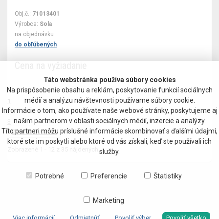
Obj.č.:
71013401
Výrobca:
Sola
na objednávku
do obľúbených
Cena na vyžiadanie
Táto webstránka používa súbory cookies
Na prispôsobenie obsahu a reklám, poskytovanie funkcií sociálnych
médií a analýzu návštevnosti používame súbory cookie.
1
Informácie o tom, ako používate naše webové stránky, poskytujeme aj
2
našim partnerom v oblasti sociálnych médií, inzercie a analýzy.
3
Títo partneri môžu príslušné informácie skombinovať s ďalšími údajmi,
Zobraziť všetko
ktoré ste im poskytli alebo ktoré od vás získali, keď ste používali ich
Zobrazené
1 - 12
z
35
nájdených
služby.
Potrebné
Preferencie
Štatistiky
Marketing
Viac informácií
Odmietnúť
Povoliť výber
Povoliť všetko