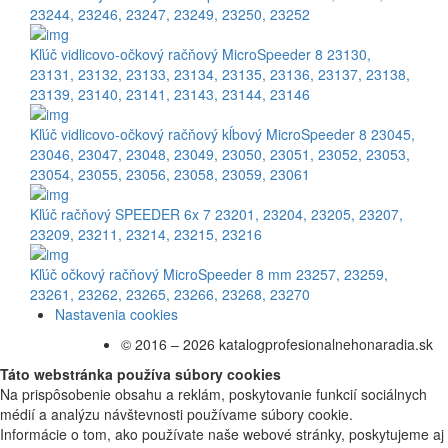
23244
,
23246
,
23247
,
23249
,
23250
,
23252
Kľúč vidlicovo-očkový račňový MicroSpeeder 8
23130
,
23131
,
23132
,
23133
,
23134
,
23135
,
23136
,
23137
,
23138
,
23139
,
23140
,
23141
,
23143
,
23144
,
23146
Kľúč vidlicovo-očkový račňový kĺbový MicroSpeeder 8
23045
,
23046
,
23047
,
23048
,
23049
,
23050
,
23051
,
23052
,
23053
,
23054
,
23055
,
23056
,
23058
,
23059
,
23061
Kľúč račňový SPEEDER 6x 7
23201
,
23204
,
23205
,
23207
,
23209
,
23211
,
23214
,
23215
,
23216
Kľúč očkový račňový MicroSpeeder 8 mm
23257
,
23259
,
23261
,
23262
,
23265
,
23266
,
23268
,
23270
Nastavenia cookies
© 2016 – 2026 katalogprofesionalnehonaradia.sk
Táto webstránka používa súbory cookies
Na prispôsobenie obsahu a reklám, poskytovanie funkcií sociálnych
médií a analýzu návštevnosti používame súbory cookie.
Informácie o tom, ako používate naše webové stránky, poskytujeme aj