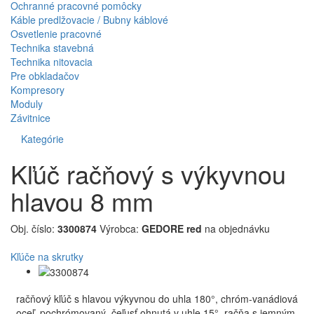
Ochranné pracovné pomôcky
Káble predlžovacie / Bubny káblové
Osvetlenie pracovné
Technika stavebná
Technika nitovacia
Pre obkladačov
Kompresory
Moduly
Závitnice
Kategórie
Kľúč račňový s výkyvnou
hlavou 8 mm
Obj. číslo:
3300874
Výrobca:
GEDORE red
na objednávku
Kľúče na skrutky
račňový kľúč s hlavou výkyvnou do uhla 180°, chróm-vanádiová
oceľ, pochrómovaný, čeľusť ohnutá v uhle 15°, račňa s jemným