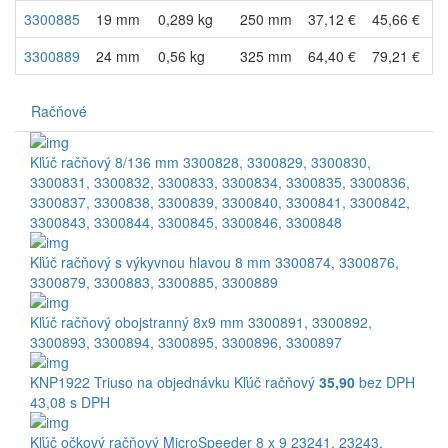
3300885
19 mm
0,289 kg
250 mm
37,12 €
45,66 €
3300889
24 mm
0,56 kg
325 mm
64,40 €
79,21 €
Račňové
Kľúč račňový 8/136 mm
3300828
,
3300829
,
3300830
,
3300831
,
3300832
,
3300833
,
3300834
,
3300835
,
3300836
,
3300837
,
3300838
,
3300839
,
3300840
,
3300841
,
3300842
,
3300843
,
3300844
,
3300845
,
3300846
,
3300848
Kľúč račňový s výkyvnou hlavou 8 mm
3300874
,
3300876
,
3300879
,
3300883
,
3300885
,
3300889
Kľúč račňový obojstranný 8x9 mm
3300891
,
3300892
,
3300893
,
3300894
,
3300895
,
3300896
,
3300897
KNP1922
Triuso
na objednávku
Kľúč račňový
35,90
bez DPH
43,08 s DPH
Kľúč očkový račňový MicroSpeeder 8 x 9
23241
,
23243
,