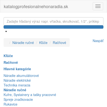
katalogprofesionalnehonaradia.sk
Toggl
naviga
Naspäť
Náradie ručné
Kľúče
Račňové
Kľúče
Račňové
Hlavné kategórie
Náradie akumulátorové
Náradie elektrické
Technika meracia
Náradie ručné
Kufre, Systainery a tašky pracovné
Spreje značkovacie
Rukavice