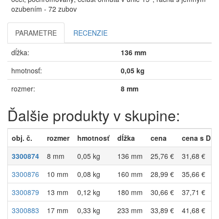
ozubením - 72 zubov
PARAMETRE
RECENZIE
dĺžka:
136 mm
hmotnosť:
0,05 kg
rozmer:
8 mm
Ďalšie produkty v skupine:
obj. č.
rozmer
hmotnosť
dĺžka
cena
cena s DP
3300874
8 mm
0,05 kg
136 mm
25,76 €
31,68 €
3300876
10 mm
0,08 kg
160 mm
28,99 €
35,66 €
3300879
13 mm
0,12 kg
180 mm
30,66 €
37,71 €
3300883
17 mm
0,33 kg
233 mm
33,89 €
41,68 €