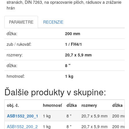
stranách, DIN 7263, na opracovanie plôch, rádiusov a zrážanie
hrán
PARAMETRE
RECENZIE
dĺžka:
200 mm
zub / rukoväť:
1 / FH4/1
rozmery:
20,7 x 5,9 mm
dĺžka:
8 "
hmotnosť:
1 kg
Ďalšie produkty v skupine:
obj. č.
hmotnosť
dĺžka
rozmery
dĺžka
ASB1552_200_1
1 kg
8 "
20,7 x 5,9 mm
200 mm
ASB1552_200_2
1 kg
8 "
20,7 x 5,9 mm
200 mm