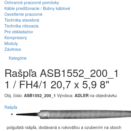
Ochranné pracovné pomôcky
Káble predlžovacie / Bubny káblové
Osvetlenie pracovné
Technika stavebná
Technika nitovacia
Pre obkladačov
Kompresory
Moduly
Závitnice
Kategórie
Rašpľa ASB1552_200_1
1 / FH4/1 20,7 x 5,9 8"
Obj. číslo:
ASB1552_200_1
Výrobca:
ADLER
na objednávku
Rašpľa
polguľatá rašpľa, dodávaná s rukoväťou a ozubením na oboch