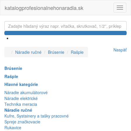
katalogprofesionalnehonaradia.sk
Toggl
naviga
Naspäť
Náradie ručné
Brúsenie
Rašple
Brúsenie
Rašple
Hlavné kategórie
Náradie akumulátorové
Náradie elektrické
Technika meracia
Náradie ručné
Kufre, Systainery a tašky pracovné
Spreje značkovacie
Rukavice