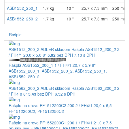
ASB1552_250_1
1,7 kg
10 "
25,7 x 7,3 mm
250 mm
ASB1552_250_2
1,7 kg
10 "
25,7 x 7,3 mm
250 mm
Rašple
ASB1512_200_2
ADLER
skladom
Rašpľa ASB1512_200_2 2
/ FH4/1 20,0 x 5,0 8"
5,92
bez DPH
7,10 s DPH
Rašpľa ASB1552_200_1 1 / FH4/1 20,7 x 5,9 8"
ASB1552_200_1
,
ASB1552_200_2
,
ASB1552_250_1
,
ASB1552_250_2
ASB1562_200_2
ADLER
skladom
Rašpľa ASB1562_200_2 2
/ FH4 8 8"
5,43
bez DPH
6,52 s DPH
Rašple na drevo PF1512200C2 200 2 / FH4/1 20,0 x 6,5
PF1512200C2
,
PF1512250C2
Rašple na drevo PF1552200C1 200 1 / FH4/1 21,0 x 7,5
PF1552200C1
,
PF1552200C2
,
PF1552250C2
PF1552_200_1