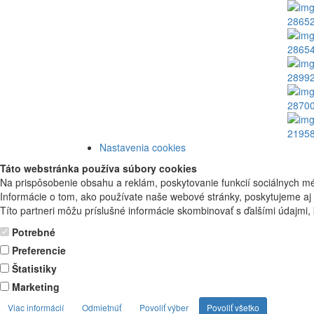
2865
2865
2899
2870
21958
Nastavenia cookies
Táto webstránka používa súbory cookies
Na prispôsobenie obsahu a reklám, poskytovanie funkcií sociálnych mé
Informácie o tom, ako používate naše webové stránky, poskytujeme aj n
Títo partneri môžu príslušné informácie skombinovať s ďalšími údajmi, kt
Potrebné
Preferencie
Štatistiky
Marketing
Viac informácií
Odmietnúť
Povoliť výber
Povoliť všetko