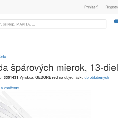
Prihlásiť
Registr
órie
a špárových mierok, 13-die
lo:
3301431
Výrobca:
GEDORE red
na objednávku
do obľúbených
 a značenie