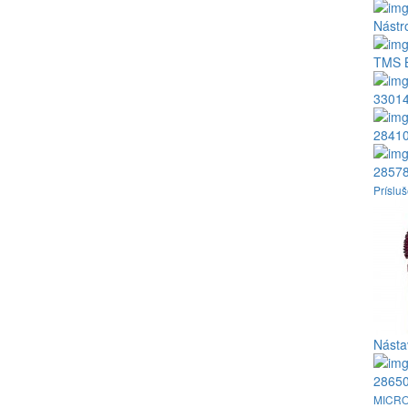
Nástr
TMS
3301
2841
2857
Príslu
Násta
2865
MICRO 