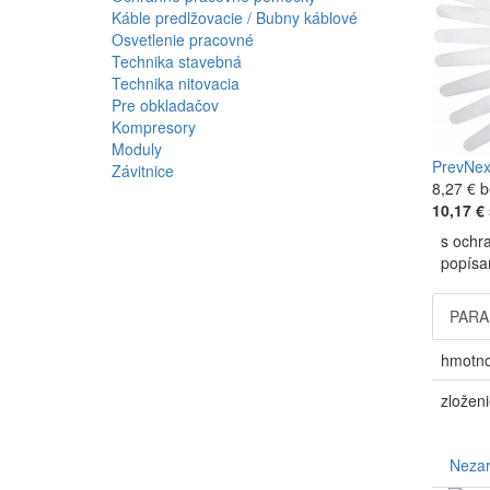
Káble predlžovacie / Bubny káblové
Osvetlenie pracovné
Technika stavebná
Technika nitovacia
Pre obkladačov
Kompresory
Moduly
Prev
Nex
Závitnice
8,27 €
b
10,17 €
s ochra
popísan
PAR
hmotno
zloženi
Neza