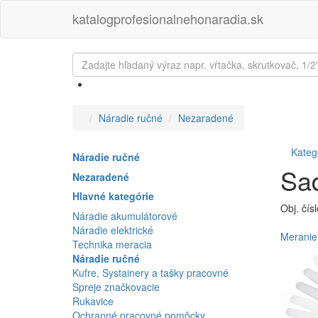
katalogprofesionalnehonaradia.sk
Náradie ručné
Nezaradené
Kateg
Náradie ručné
Sad
Nezaradené
Hlavné kategórie
Obj. čís
Náradie akumulátorové
Náradie elektrické
Meranie
Technika meracia
Náradie ručné
Kufre, Systainery a tašky pracovné
Spreje značkovacie
Rukavice
Ochranné pracovné pomôcky