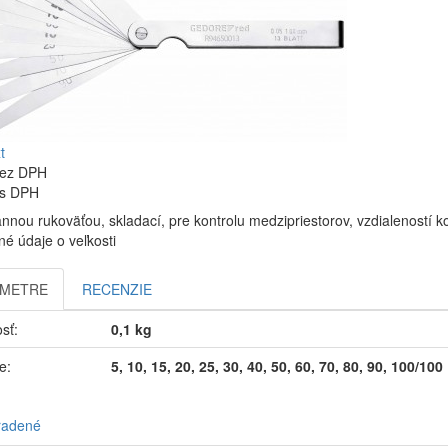
t
ez DPH
s DPH
nnou rukoväťou, skladací, pre kontrolu medzipriestorov, vzdialeností kont
é údaje o veľkosti
AMETRE
RECENZIE
sť:
0,1 kg
e:
5, 10, 15, 20, 25, 30, 40, 50, 60, 70, 80, 90, 100/100
radené