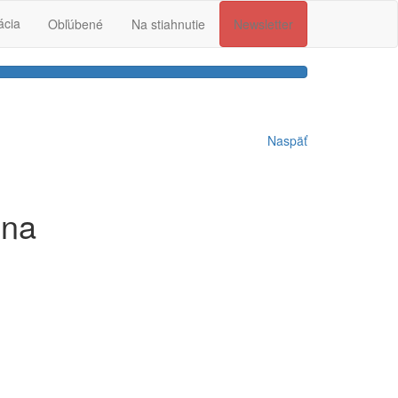
ácia
Obľúbené
Na stiahnutie
Newsletter
Naspäť
lna