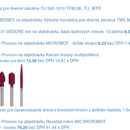
oj pre dverné zárubne TU 565-1010
TFM-2K
,
TU
,
WTR
BESSEY
na objednávku
Výstuha montážna pre dverné zárubne TMS 5
431
GEDORE red
na objednávku
Sada špárových mierok, 13-dielna
8,
0
Proxxon
na objednávku
MICROMOT - držiak strojov
6,23
bez DPH
7,
8
Proxxon
na objednávku
Kameň brúsny multiprofiilový
12,39
bez DPH
14,87 s DPH
šenstvo pre MSG
vec pre opracovávanie dreva s kovovými hrotmi z wolfrám-karbidu 7,5
0
Proxxon
na objednávku
Rezačka mikro MIC MICROMOT
76,20
bez DPH
91,44 s DPH
- rezačka