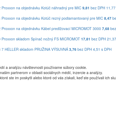
2
Proxxon
na objednávku
Kotúč náhradný pre MIC
9,81
bez DPH
11,77
4
Proxxon
na objednávku
Kotúč rezný podiamantovaný pre MIC
8,47
be
2
Proxxon
na objednávku
Kábel predlžovací MICROMOT 3000
7,68
bez
0
Proxxon
skladom
Spínač nožný FS MICROMOT
17,81
bez DPH
21,3
 7
HELLER
skladom
PRUŽINA VÝSUVNÁ
3,76
bez DPH
4,51 s DPH
dií a analýzu návštevnosti používame súbory cookie.
ašim partnerom v oblasti sociálnych médií, inzercie a analýzy.
oré ste im poskytli alebo ktoré od vás získali, keď ste používali ich slu