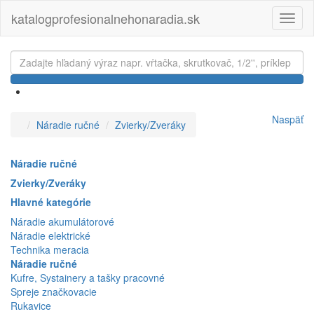
katalogprofesionalnehonaradia.sk
Toggl
naviga
Naspäť
Náradie ručné
Zvierky/Zveráky
Náradie ručné
Zvierky/Zveráky
Hlavné kategórie
Náradie akumulátorové
Náradie elektrické
Technika meracia
Náradie ručné
Kufre, Systainery a tašky pracovné
Spreje značkovacie
Rukavice