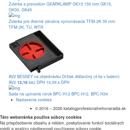
Zvierka s prevodom GEARKLAMP GK15 150 mm
GK15
,
GK30
,
GK45
Zvierka pre dverné zárubne vyrovnávacia TFM-2K 35 mm
TFM-2K
,
TU
,
WTR
AV2
BESSEY
na objednávku
Držiak dištančný (4 ks v balení)
AV2
12,16
bez DPH
14,59 s DPH
Sada na upínanie rúrok BPC-H12
BPC-H12
,
BPC-H34
Nastavenia cookies
© 2016 – 2026 katalogprofesionalnehonaradia.sk
Táto webstránka používa súbory cookies
Na prispôsobenie obsahu a reklám, poskytovanie funkcií sociálnych
médií a analýzu návštevnosti používame súbory cookie.