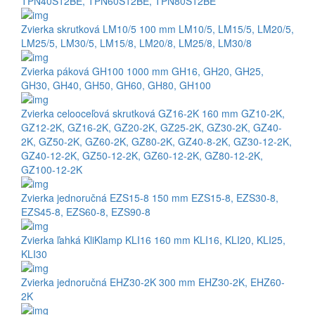
TPN40S12BE
,
TPN60S12BE
,
TPN80S12BE
Zvierka skrutková LM10/5 100 mm
LM10/5
,
LM15/5
,
LM20/5
,
LM25/5
,
LM30/5
,
LM15/8
,
LM20/8
,
LM25/8
,
LM30/8
Zvierka páková GH100 1000 mm
GH16
,
GH20
,
GH25
,
GH30
,
GH40
,
GH50
,
GH60
,
GH80
,
GH100
Zvierka celooceľová skrutková GZ16-2K 160 mm
GZ10-2K
,
GZ12-2K
,
GZ16-2K
,
GZ20-2K
,
GZ25-2K
,
GZ30-2K
,
GZ40-
2K
,
GZ50-2K
,
GZ60-2K
,
GZ80-2K
,
GZ40-8-2K
,
GZ30-12-2K
,
GZ40-12-2K
,
GZ50-12-2K
,
GZ60-12-2K
,
GZ80-12-2K
,
GZ100-12-2K
Zvierka jednoručná EZS15-8 150 mm
EZS15-8
,
EZS30-8
,
EZS45-8
,
EZS60-8
,
EZS90-8
Zvierka ľahká KliKlamp KLI16 160 mm
KLI16
,
KLI20
,
KLI25
,
KLI30
Zvierka jednoručná EHZ30-2K 300 mm
EHZ30-2K
,
EHZ60-
2K