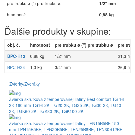
pre trubku ø (") pre trubku ø:
1/2" mm
hmotnosť:
0,88 kg
Ďalšie produkty v skupine:
obj. č.
hmotnosť
pre trubku ø (") pre trubku ø
pre trub
BPC-H12
0,88 kg
1/2" mm
21,3 mm
BPC-H34
1,3 kg
3/4" mm
26,9 mm
Zvierky/Zveráky
Zvierka skrutková z temperovanej liatiny Best comfort TG 16-
2K 160 mm
TG16-2K
,
TG20-2K
,
TG25-2K
,
TG30-2K
,
TG40-
2K
,
TGK60-2K
,
TGK80-2K
,
TGK100-2K
Zvierka skrutková z temperovanej liatiny TPN15B5BE 150
mm
TPN15B5BE
,
TPN20B5BE
,
TPN25B8BE
,
TPN30S12BE
,