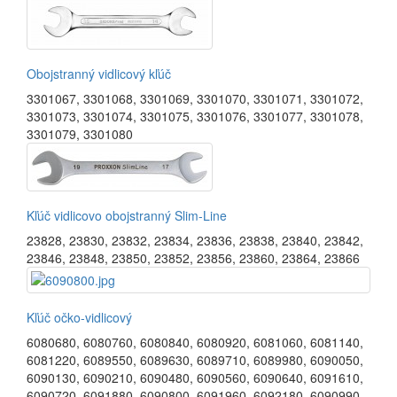
Obojstranný vidlicový kľúč
3301067
,
3301068
,
3301069
,
3301070
,
3301071
,
3301072
,
3301073
,
3301074
,
3301075
,
3301076
,
3301077
,
3301078
,
3301079
,
3301080
Kľúč vidlicovo obojstranný Slim-Line
23828
,
23830
,
23832
,
23834
,
23836
,
23838
,
23840
,
23842
,
23846
,
23848
,
23850
,
23852
,
23856
,
23860
,
23864
,
23866
Kľúč očko-vidlicový
6080680
,
6080760
,
6080840
,
6080920
,
6081060
,
6081140
,
6081220
,
6089550
,
6089630
,
6089710
,
6089980
,
6090050
,
6090130
,
6090210
,
6090480
,
6090560
,
6090640
,
6091610
,
6090720
,
6091880
,
6090800
,
6091960
,
6092180
,
6090990
,