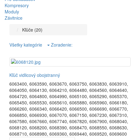
Kompresory
Moduly
Závitnice
Kľúče (20)
Všetky kategórie
Zoradenie:
Kľúč vidlicový obojstranný
6063400
,
6063590
,
6063670
,
6063750
,
6063830
,
6063910
,
6064050
,
6064130
,
6064210
,
6064480
,
6064560
,
6064640
,
6064720
,
6064800
,
6064990
,
6065100
,
6065290
,
6065370
,
6065450
,
6065530
,
6065610
,
6065880
,
6065960
,
6066180
,
6066260
,
6066340
,
6066420
,
6066500
,
6066690
,
6066770
,
6066850
,
6066930
,
6067070
,
6067150
,
6067230
,
6067310
,
6067580
,
6067660
,
6067740
,
6067820
,
6067900
,
6068040
,
6068120
,
6068200
,
6068390
,
6068470
,
6068550
,
6068630
,
6068710
,
6068980
,
6069360
,
6069440
,
6069520
,
6069600