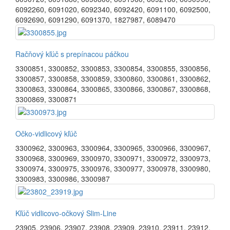
6092260
,
6091020
,
6092340
,
6092420
,
6091100
,
6092500
,
6092690
,
6091290
,
6091370
,
1827987
,
6089470
Račňový kľúč s prepínacou páčkou
3300851
,
3300852
,
3300853
,
3300854
,
3300855
,
3300856
,
3300857
,
3300858
,
3300859
,
3300860
,
3300861
,
3300862
,
3300863
,
3300864
,
3300865
,
3300866
,
3300867
,
3300868
,
3300869
,
3300871
Očko-vidlicový kľúč
3300962
,
3300963
,
3300964
,
3300965
,
3300966
,
3300967
,
3300968
,
3300969
,
3300970
,
3300971
,
3300972
,
3300973
,
3300974
,
3300975
,
3300976
,
3300977
,
3300978
,
3300980
,
3300983
,
3300986
,
3300987
Kľúč vidlicovo-očkový Slim-Line
23905
,
23906
,
23907
,
23908
,
23909
,
23910
,
23911
,
23912
,