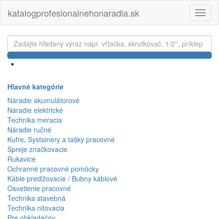
katalogprofesionalnehonaradia.sk
Toggl
naviga
Hlavné kategórie
Náradie akumulátorové
Náradie elektrické
Technika meracia
Náradie ručné
Kufre, Systainery a tašky pracovné
Spreje značkovacie
Rukavice
Ochranné pracovné pomôcky
Káble predlžovacie / Bubny káblové
Osvetlenie pracovné
Technika stavebná
Technika nitovacia
Pre obkladačov