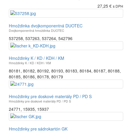
27,25 €
s DPH
Hmoždinka dvojkomponentná DUOTEC
Dvojkomponentná hmoždinka DUOTEC
537258
,
537263
,
537264
,
542796
Hmoždinky K / KD / KDH / KM
Hmoždinky K / KD / KDH / KM
80181
,
80182
,
80192
,
80193
,
80183
,
80184
,
80187
,
80188
,
80185
,
80186
,
80178
,
80179
Hmoždinky pre doskové materiály PD / PD S
Hmoždinky pre doskové materiály PD / PD S
24771
,
15935
,
15937
Hmoždinky pre sádrokartón GK