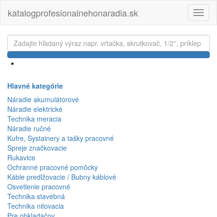
katalogprofesionalnehonaradia.sk
Toggl
naviga
Hlavné kategórie
Náradie akumulátorové
Náradie elektrické
Technika meracia
Náradie ručné
Kufre, Systainery a tašky pracovné
Spreje značkovacie
Rukavice
Ochranné pracovné pomôcky
Káble predlžovacie / Bubny káblové
Osvetlenie pracovné
Technika stavebná
Technika nitovacia
Pre obkladačov