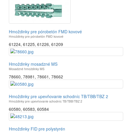
Hmoždinky pre pórobetón FMD kovové
Hmoždinky pre pórobetón FMD kovové
61224
,
61225
,
61226
,
61209
Hmoždinky mosadzné MS
Mosadzné hmoždinky MS
78660
,
78981
,
78661
,
78662
Hmoždinky pre upevňovanie schodníc TB/TBB/TBZ 2
Hmoždinky pre upevňovanie schodníc TB/TBB/TBZ 2
60580
,
60583
,
60584
Hmoždinky FID pre polystyrén