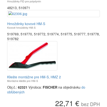
Hmoždinky FID pre polystyrén
48213
,
510971
Hmoždinky kovové HM-S
Kovové hmoždinky HM-S
519769
,
519770
,
519772
,
519774
,
519775
,
519777
,
519778
,
519782
Kliešte montážne pre HM-S, HMZ 2
Montážne kliešte pre HM-S
Obj.č.:
62321
Výrobca:
FISCHER
na objednávku
do
obľúbených
22,71 €
bez DPH