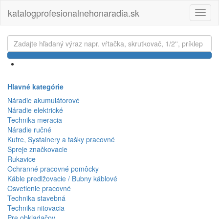
katalogprofesionalnehonaradia.sk
Toggl
naviga
Hlavné kategórie
Náradie akumulátorové
Náradie elektrické
Technika meracia
Náradie ručné
Kufre, Systainery a tašky pracovné
Spreje značkovacie
Rukavice
Ochranné pracovné pomôcky
Káble predlžovacie / Bubny káblové
Osvetlenie pracovné
Technika stavebná
Technika nitovacia
Pre obkladačov