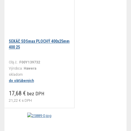
SEKÁČ SDSmax PLOCHÝ 400x25mm
400 25
Obj.č.:
F00Y139732
Výrobca:
Hawera
skladom
do obľúbených
17,68 €
bez DPH
21,22 €
s DPH