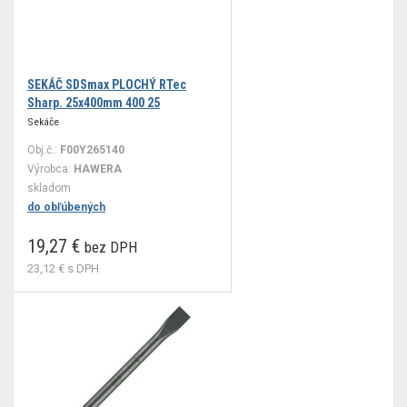
SEKÁČ SDSmax PLOCHÝ RTec
Sharp. 25x400mm 400 25
Sekáče
Obj.č.:
F00Y265140
Výrobca:
HAWERA
skladom
do obľúbených
19,27 €
bez DPH
23,12 €
s DPH