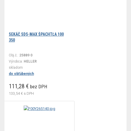
SEKÁČ SDS-MAX ŠPACHTĽA 100
350
Obj.č.:
25889 0
Výrobca:
HELLER
skladom
do obľúbených
111,28 €
bez DPH
133,54 €
s DPH