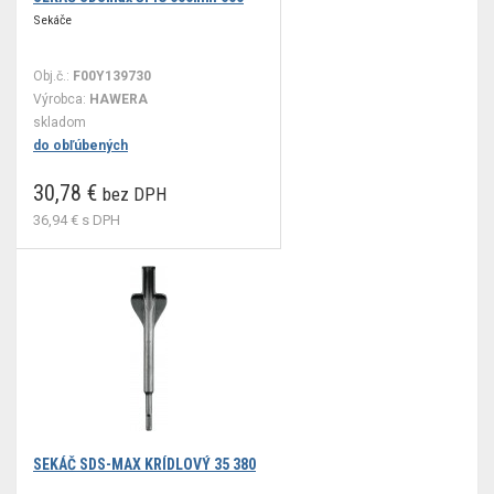
Sekáče
Obj.č.:
F00Y139730
Výrobca:
HAWERA
skladom
do obľúbených
30,78 €
bez DPH
36,94 €
s DPH
SEKÁČ SDS-MAX KRÍDLOVÝ 35 380