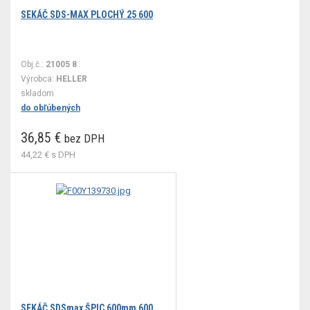
SEKÁČ SDS-MAX PLOCHÝ 25 600
Obj.č.:
21005 8
Výrobca:
HELLER
skladom
do obľúbených
36,85 €
bez DPH
44,22 €
s DPH
SEKÁČ SDSmax ŠPIC 600mm 600