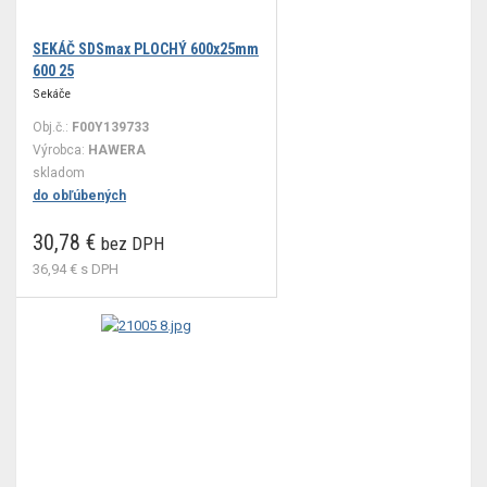
SEKÁČ SDSmax PLOCHÝ 600x25mm
600 25
Sekáče
Obj.č.:
F00Y139733
Výrobca:
HAWERA
skladom
do obľúbených
30,78 €
bez DPH
36,94 €
s DPH