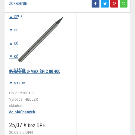
ZORADENIE:
▲ CENA
▼ CENA
▲ KÓD
▼ KÓD
▲ NÁZOV
SEKÁČ SDS-MAX ŠPIC 80 400
▼ NÁZOV
Obj.č.:
21001 0
Výrobca:
HELLER
skladom
do obľúbených
25,07 €
bez DPH
30,08 €
s DPH