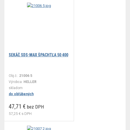
SEKÁČ SDS-MAX ŠPACHTĽA 50 400
Obj.č.:
21006 5
Výrobca:
HELLER
skladom
do obľúbených
47,71 €
bez DPH
57,25 €
s DPH