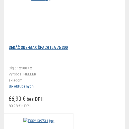
SEKÁČ SDS-MAX ŠPACHTĽA 75 300
Obj.č.:
21007 2
Výrobca:
HELLER
skladom
do obľúbených
66,90 €
bez DPH
80,28 €
s DPH