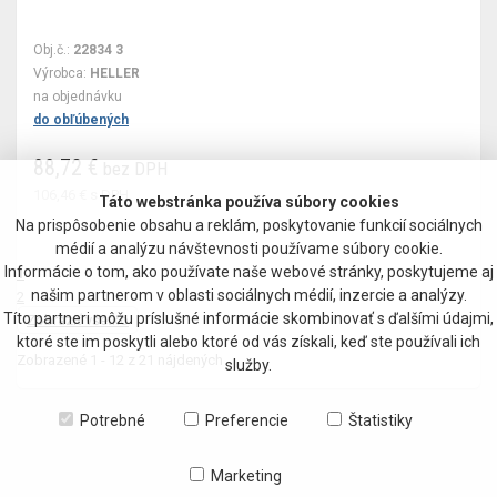
Obj.č.:
22834 3
Výrobca:
HELLER
na objednávku
do obľúbených
88,72 €
bez DPH
106,46 €
s DPH
Táto webstránka používa súbory cookies
Na prispôsobenie obsahu a reklám, poskytovanie funkcií sociálnych
médií a analýzu návštevnosti používame súbory cookie.
Informácie o tom, ako používate naše webové stránky, poskytujeme aj
1
našim partnerom v oblasti sociálnych médií, inzercie a analýzy.
2
Títo partneri môžu príslušné informácie skombinovať s ďalšími údajmi,
Zobraziť všetko
ktoré ste im poskytli alebo ktoré od vás získali, keď ste používali ich
Zobrazené
1 - 12
z
21
nájdených
služby.
Potrebné
Preferencie
Štatistiky
Marketing