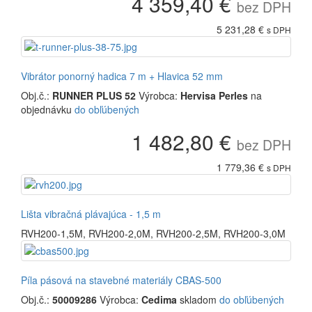
4 359,40 €
bez DPH
5 231,28 €
s DPH
Vibrátor ponorný hadica 7 m + Hlavica 52 mm
Obj.č.:
RUNNER PLUS 52
Výrobca:
Hervisa Perles
na
objednávku
do obľúbených
1 482,80 €
bez DPH
1 779,36 €
s DPH
Lišta vibračná plávajúca - 1,5 m
RVH200-1,5M
,
RVH200-2,0M
,
RVH200-2,5M
,
RVH200-3,0M
Píla pásová na stavebné materiály CBAS-500
Obj.č.:
50009286
Výrobca:
Cedima
skladom
do obľúbených