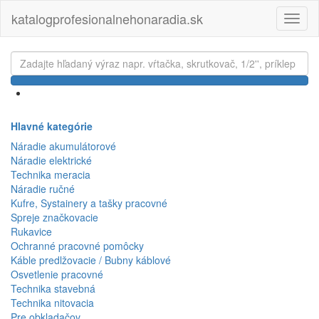
katalogprofesionalnehonaradia.sk
Toggl
naviga
Hlavné kategórie
Náradie akumulátorové
Náradie elektrické
Technika meracia
Náradie ručné
Kufre, Systainery a tašky pracovné
Spreje značkovacie
Rukavice
Ochranné pracovné pomôcky
Káble predlžovacie / Bubny káblové
Osvetlenie pracovné
Technika stavebná
Technika nitovacia
Pre obkladačov