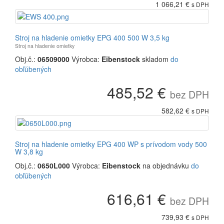
1 066,21 €
s DPH
Stroj na hladenie omietky EPG 400 500 W 3,5 kg
Stroj na hladenie omietky
Obj.č.:
06509000
Výrobca:
Eibenstock
skladom
do
obľúbených
485,52 €
bez DPH
582,62 €
s DPH
Stroj na hladenie omietky EPG 400 WP s prívodom vody 500
W 3,8 kg
Obj.č.:
0650L000
Výrobca:
Eibenstock
na objednávku
do
obľúbených
616,61 €
bez DPH
739,93 €
s DPH