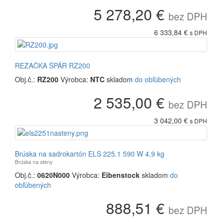
5 278,20 €
bez DPH
6 333,84 €
s DPH
REZAČKA ŠPÁR RZ200
Obj.č.:
RZ200
Výrobca:
NTC
skladom
do obľúbených
2 535,00 €
bez DPH
3 042,00 €
s DPH
Brúska na sadrokartón ELS 225.1 590 W 4,9 kg
Brúska na steny
Obj.č.:
0620N000
Výrobca:
Eibenstock
skladom
do
obľúbených
888,51 €
bez DPH