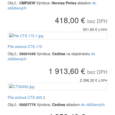
Obj.č.:
CMP2KW
Výrobca:
Hervisa Perles
skladom
do
obľúbených
418,00 €
bez DPH
501,60 €
s DPH
Píla stolová CTS-175
Obj.č.:
30001045
Výrobca:
Cedima
na objednávku
do
obľúbených
1 913,60 €
bez DPH
2 296,32 €
s DPH
Píla stolová CTS-265.2
Obj.č.:
50007779
Výrobca:
Cedima
skladom
do obľúbených