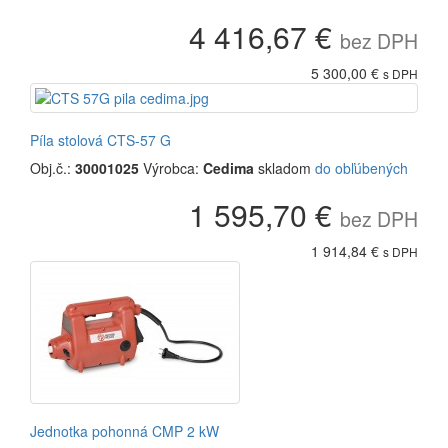
4 416,67 €
bez DPH
5 300,00 €
s DPH
Píla stolová CTS-57 G
Obj.č.:
30001025
Výrobca:
Cedima
skladom
do obľúbených
1 595,70 €
bez DPH
1 914,84 €
s DPH
Jednotka pohonná CMP 2 kW