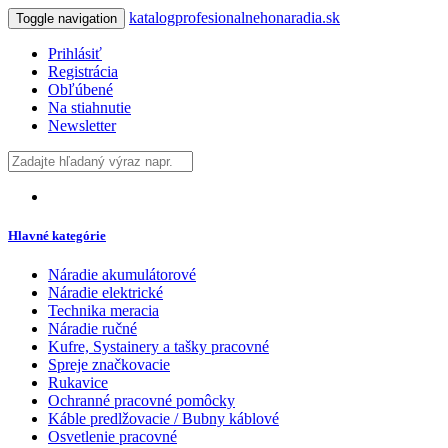
katalogprofesionalnehonaradia.sk
Toggle navigation
Prihlásiť
Registrácia
Obľúbené
Na stiahnutie
Newsletter
Hlavné kategórie
Náradie akumulátorové
Náradie elektrické
Technika meracia
Náradie ručné
Kufre, Systainery a tašky pracovné
Spreje značkovacie
Rukavice
Ochranné pracovné pomôcky
Káble predlžovacie / Bubny káblové
Osvetlenie pracovné