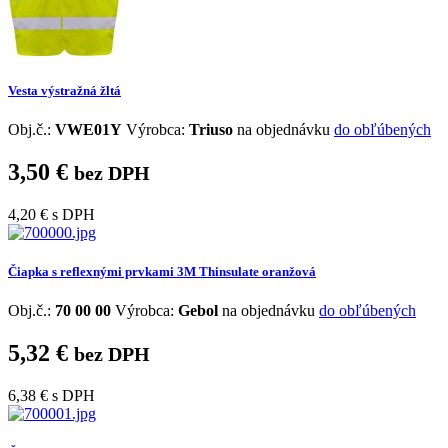
Vesta výstražná žltá
Obj.č.:
VWE01Y
Výrobca:
Triuso
na objednávku
do obľúbených
3,50 €
bez DPH
4,20 €
s DPH
Čiapka s reflexnými prvkami 3M Thinsulate oranžová
Obj.č.:
70 00 00
Výrobca:
Gebol
na objednávku
do obľúbených
5,32 €
bez DPH
6,38 €
s DPH