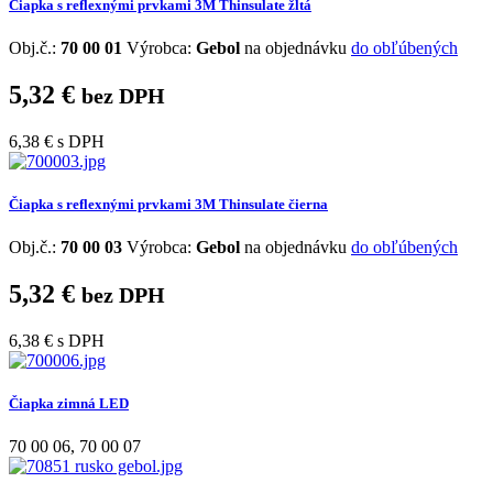
Čiapka s reflexnými prvkami 3M Thinsulate žltá
Obj.č.:
70 00 01
Výrobca:
Gebol
na objednávku
do obľúbených
5,32 €
bez DPH
6,38 €
s DPH
Čiapka s reflexnými prvkami 3M Thinsulate čierna
Obj.č.:
70 00 03
Výrobca:
Gebol
na objednávku
do obľúbených
5,32 €
bez DPH
6,38 €
s DPH
Čiapka zimná LED
70 00 06
,
70 00 07