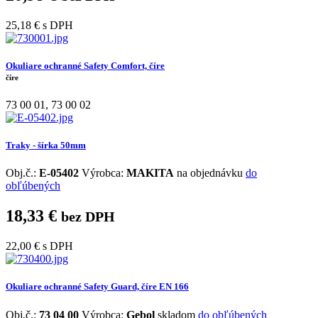
25,18 €
s DPH
Okuliare ochranné Safety Comfort, číre
číre
73 00 01
,
73 00 02
Traky - šírka 50mm
Obj.č.:
E-05402
Výrobca:
MAKITA
na objednávku
do
obľúbených
18,33 €
bez DPH
22,00 €
s DPH
Okuliare ochranné Safety Guard, číre EN 166
Obj.č.:
73 04 00
Výrobca:
Gebol
skladom
do obľúbených