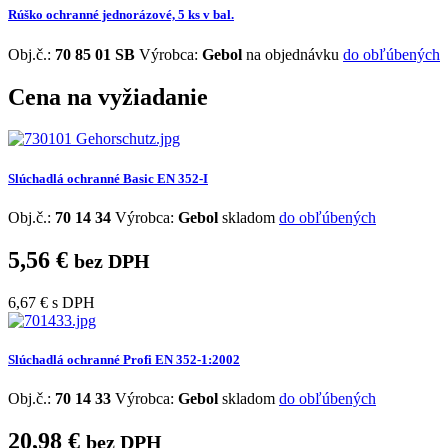
Rúško ochranné jednorázové, 5 ks v bal.
Obj.č.:
70 85 01 SB
Výrobca:
Gebol
na objednávku
do obľúbených
Cena na vyžiadanie
Slúchadlá ochranné Basic EN 352-I
Obj.č.:
70 14 34
Výrobca:
Gebol
skladom
do obľúbených
5,56 €
bez DPH
6,67 €
s DPH
Slúchadlá ochranné Profi EN 352-1:2002
Obj.č.:
70 14 33
Výrobca:
Gebol
skladom
do obľúbených
20,98 €
bez DPH