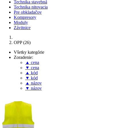
Technika stavebná
Technika nitovacia
Pre obkladačov
Kompresory
Moduly
Závitnice
OPP (26)
Všetky kategórie
Zoradenie:
▲ cena
▼ cena
▲ kód
▼ kód
▲ názov
▼ názov