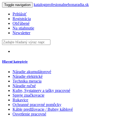
katalogprofesionalnehonaradia.sk
Toggle navigation
Prihlásiť
Registrácia
Obľúbené
Na stiahnutie
Newsletter
Hlavné kategórie
Náradie akumulátorové
Náradie elektrické
Technika meracia
Náradie ručné
Kufre, Systainery a tašky pracovné
Spreje značkovacie
Rukavice
Ochranné pracovné pomôcky
Káble predlžovacie / Bubny káblové
Osvetlenie pracovné