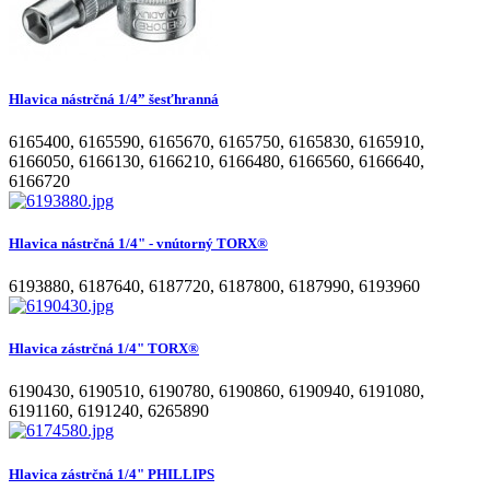
Hlavica nástrčná 1/4” šesťhranná
6165400
,
6165590
,
6165670
,
6165750
,
6165830
,
6165910
,
6166050
,
6166130
,
6166210
,
6166480
,
6166560
,
6166640
,
6166720
Hlavica nástrčná 1/4" - vnútorný TORX®
6193880
,
6187640
,
6187720
,
6187800
,
6187990
,
6193960
Hlavica zástrčná 1/4" TORX®
6190430
,
6190510
,
6190780
,
6190860
,
6190940
,
6191080
,
6191160
,
6191240
,
6265890
Hlavica zástrčná 1/4" PHILLIPS