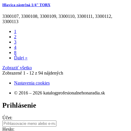
Hlavica zástrčná 1/4" TORX
3300107
,
3300108
,
3300109
,
3300110
,
3300111
,
3300112
,
3300113
1
2
3
4
8
Ďalej »
Zobraziť všetko
Zobrazené
1 - 12
z
94
nájdených
Nastavenia cookies
© 2016 – 2026 katalogprofesionalnehonaradia.sk
Prihlásenie
Účet:
Heslo: