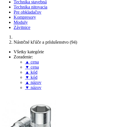
Technika stavebná
Technika nitovacia
Pre obkladačov
Kompresory
Moduly
Závitnice
Nástrčné kľúče a príslušenstvo (94)
Všetky kategórie
Zoradenie:
▲ cena
▼ cena
▲ kód
▼ kód
▲ názov
▼ názov