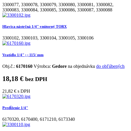
3300077
,
3300078
,
3300079
,
3300080
,
3300081
,
3300082
,
3300083
,
3300084
,
3300085
,
3300086
,
3300087
,
3300088
Hlavica nástrčná 1/4" vnútorný TORX
3300102
,
3300103
,
3300104
,
3300105
,
3300106
Vratidlo 1/4" ; ; 115/ mm
Obj.č.:
6170160
Výrobca:
Gedore
na objednávku
do obľúbených
18,18 €
bez DPH
21,82 €
s DPH
Predĺženie 1/4"
6170320
,
6170400
,
6171210
,
6173340