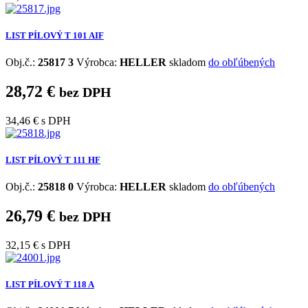
LIST PÍLOVÝ T 101 AIF
Obj.č.:
25817 3
Výrobca:
HELLER
skladom
do obľúbených
28,72 €
bez DPH
34,46 €
s DPH
LIST PÍLOVÝ T 111 HF
Obj.č.:
25818 0
Výrobca:
HELLER
skladom
do obľúbených
26,79 €
bez DPH
32,15 €
s DPH
LIST PÍLOVÝ T 118 A