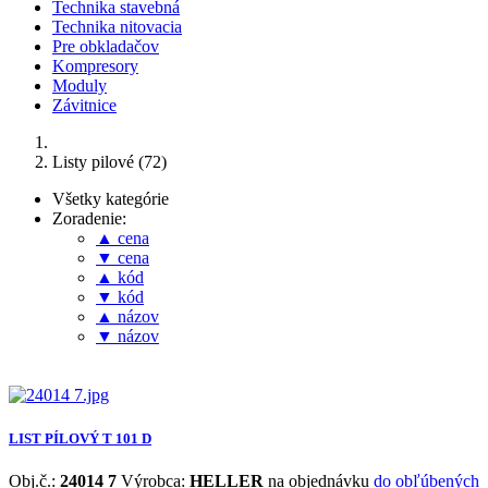
Technika stavebná
Technika nitovacia
Pre obkladačov
Kompresory
Moduly
Závitnice
Listy pilové (72)
Všetky kategórie
Zoradenie:
▲ cena
▼ cena
▲ kód
▼ kód
▲ názov
▼ názov
LIST PÍLOVÝ T 101 D
Obj.č.:
24014 7
Výrobca:
HELLER
na objednávku
do obľúbených