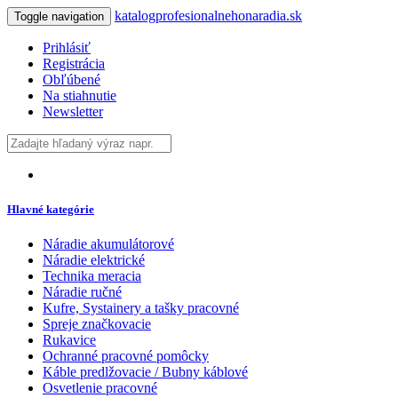
katalogprofesionalnehonaradia.sk
Toggle navigation
Prihlásiť
Registrácia
Obľúbené
Na stiahnutie
Newsletter
Hlavné kategórie
Náradie akumulátorové
Náradie elektrické
Technika meracia
Náradie ručné
Kufre, Systainery a tašky pracovné
Spreje značkovacie
Rukavice
Ochranné pracovné pomôcky
Káble predlžovacie / Bubny káblové
Osvetlenie pracovné