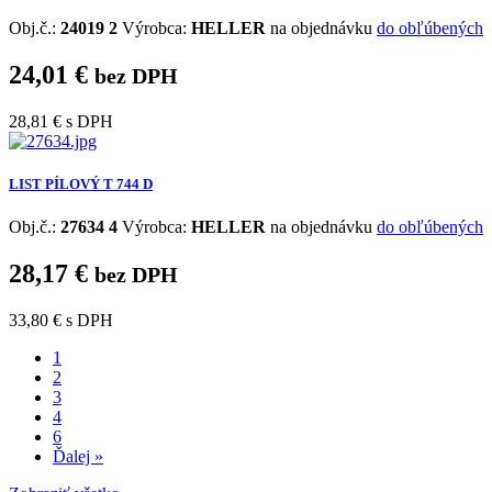
Obj.č.:
24019 2
Výrobca:
HELLER
na objednávku
do obľúbených
24,01 €
bez DPH
28,81 €
s DPH
LIST PÍLOVÝ T 744 D
Obj.č.:
27634 4
Výrobca:
HELLER
na objednávku
do obľúbených
28,17 €
bez DPH
33,80 €
s DPH
1
2
3
4
6
Ďalej »