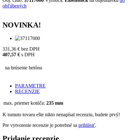
Obj. číslo:
37117000
Výrobca:
Eibenstock
na objednávku
do
obľúbených
NOVINKA!
331,36 €
bez DPH
407,57 €
s DPH
na brúsenie betónu
PARAMETRE
RECENZIE
max. priemer kotúča:
235 mm
K tomuto tovaru ešte nikto nenapísal recenziu, budete prvý!
Pre vytvorenie recenzie je potrebné sa
prihlásiť
.
Pridanie
recenzie