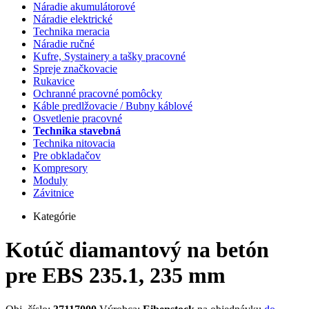
Náradie akumulátorové
Náradie elektrické
Technika meracia
Náradie ručné
Kufre, Systainery a tašky pracovné
Spreje značkovacie
Rukavice
Ochranné pracovné pomôcky
Káble predlžovacie / Bubny káblové
Osvetlenie pracovné
Technika stavebná
Technika nitovacia
Pre obkladačov
Kompresory
Moduly
Závitnice
Kategórie
Kotúč diamantový na betón
pre EBS 235.1, 235 mm