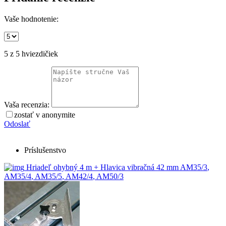
Vaše hodnotenie:
5
z 5 hviezdičiek
Vaša recenzia:
zostať v anonymite
Odoslať
Príslušenstvo
Hriadeľ ohybný 4 m + Hlavica vibračná 42 mm
AM35/3
,
AM35/4
,
AM35/5
,
AM42/4
,
AM50/3