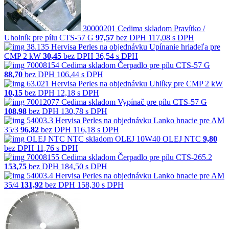
30000201
Cedima
skladom
Pravítko /
Uholník pre pílu CTS-57 G
97,57
bez DPH
117,08 s DPH
38.135
Hervisa Perles
na objednávku
Upínanie hriadeľa pre
CMP 2 kW
30,45
bez DPH
36,54 s DPH
70008154
Cedima
skladom
Čerpadlo pre pílu CTS-57 G
88,70
bez DPH
106,44 s DPH
63.021
Hervisa Perles
na objednávku
Uhlíky pre CMP 2 kW
10,15
bez DPH
12,18 s DPH
70012077
Cedima
skladom
Vypínač pre pílu CTS-57 G
108,98
bez DPH
130,78 s DPH
54003.3
Hervisa Perles
na objednávku
Lanko hnacie pre AM
35/3
96,82
bez DPH
116,18 s DPH
OLEJ NTC
NTC
skladom
OLEJ 10W40 OLEJ NTC
9,80
bez DPH
11,76 s DPH
70008155
Cedima
skladom
Čerpadlo pre pílu CTS-265.2
153,75
bez DPH
184,50 s DPH
54003.4
Hervisa Perles
na objednávku
Lanko hnacie pre AM
35/4
131,92
bez DPH
158,30 s DPH