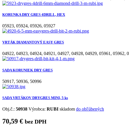
KORUNKA DRY GRES 4DRILL, HEX
05923
,
05924
,
05926
,
05927
VRTÁK DIAMANTOVÝ EASY GRES
04922
,
04923
,
04924
,
04921
,
04927
,
04928
,
04929
,
05961
,
05962
,
0
SADA KORUNIEK DRY GRES
50917
,
50936
,
50996
SADA VRTÁKOV DRYGRES MINI, 5 ks
Obj.č.:
50938
Výrobca:
RUBI
skladom
do obľúbených
70,59 €
bez DPH