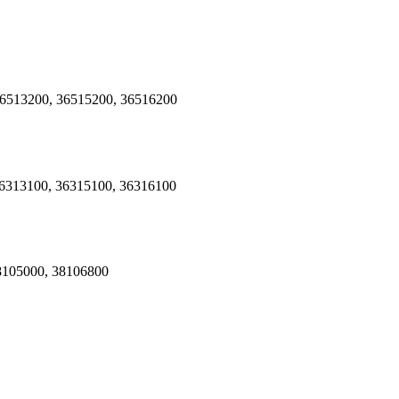
6513200
,
36515200
,
36516200
6313100
,
36315100
,
36316100
8105000
,
38106800