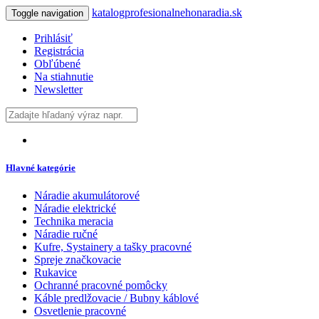
katalogprofesionalnehonaradia.sk
Toggle navigation
Prihlásiť
Registrácia
Obľúbené
Na stiahnutie
Newsletter
Hlavné kategórie
Náradie akumulátorové
Náradie elektrické
Technika meracia
Náradie ručné
Kufre, Systainery a tašky pracovné
Spreje značkovacie
Rukavice
Ochranné pracovné pomôcky
Káble predlžovacie / Bubny káblové
Osvetlenie pracovné