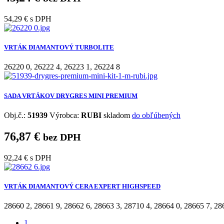
54,29 €
s DPH
VRTÁK DIAMANTOVÝ TURBOLITE
26220 0
,
26222 4
,
26223 1
,
26224 8
SADA VRTÁKOV DRYGRES MINI PREMIUM
Obj.č.:
51939
Výrobca:
RUBI
skladom
do obľúbených
76,87 €
bez DPH
92,24 €
s DPH
VRTÁK DIAMANTOVÝ CERA EXPERT HIGHSPEED
28660 2
,
28661 9
,
28662 6
,
28663 3
,
28710 4
,
28664 0
,
28665 7
,
28
1