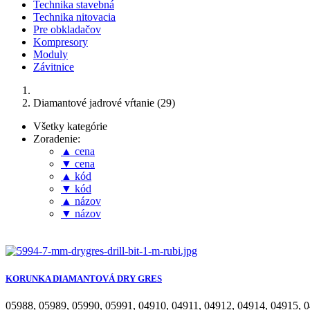
Technika stavebná
Technika nitovacia
Pre obkladačov
Kompresory
Moduly
Závitnice
Diamantové jadrové vŕtanie (29)
Všetky kategórie
Zoradenie:
▲ cena
▼ cena
▲ kód
▼ kód
▲ názov
▼ názov
KORUNKA DIAMANTOVÁ DRY GRES
05988
,
05989
,
05990
,
05991
,
04910
,
04911
,
04912
,
04914
,
04915
,
0