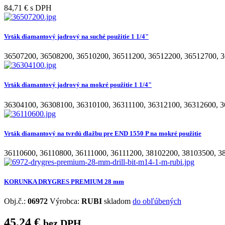
84,71 €
s DPH
Vrták diamantový jadrový na suché použitie 1 1/4"
36507200
,
36508200
,
36510200
,
36511200
,
36512200
,
36512700
,
3
Vrták diamantový jadrový na mokré použitie 1 1/4"
36304100
,
36308100
,
36310100
,
36311100
,
36312100
,
36312600
,
3
Vrták diamantový na tvrdú dlažbu pre END 1550 P na mokré použitie
36110600
,
36110800
,
36111000
,
36111200
,
38102200
,
38103500
,
3
KORUNKA DRYGRES PREMIUM 28 mm
Obj.č.:
06972
Výrobca:
RUBI
skladom
do obľúbených
45,24 €
bez DPH