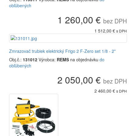
obľúbených
1 260,00 €
bez DPH
1 512,00 €
s DPH
Zmrazovač trubiek elektrický Frigo 2 F-Zero set 1/8 - 2"
Obj.č.:
131012
Výrobca:
REMS
na objednávku
do
obľúbených
2 050,00 €
bez DPH
2 460,00 €
s DPH