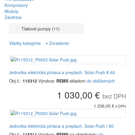
Kompresory
Moduly
Závitnice
Tlakové pumpy (11)
Všetky kategórie
Zoradenie:
Jednotka elektrická plniaca a preplach. Solar-Push K 60
Obj.č.:
115312
Výrobca:
REMS
skladom
do obľúbených
1 030,00 €
bez DPH
1 236,00 €
s DPH
Jednotka elektrická plniaca a preplach. Solar-Push I 80
Obj.č.:
115311
Výrobca:
REMS
na objednávku
do