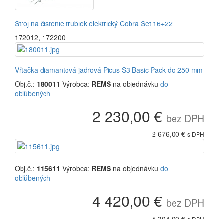
Stroj na čistenie trubiek elektrický Cobra Set 16+22
172012
,
172200
Vŕtačka diamantová jadrová Picus S3 Basic Pack do 250 mm
Obj.č.:
180011
Výrobca:
REMS
na objednávku
do
obľúbených
2 230,00 €
bez DPH
2 676,00 €
s DPH
Obj.č.:
115611
Výrobca:
REMS
na objednávku
do
obľúbených
4 420,00 €
bez DPH
5 304,00 €
s DPH