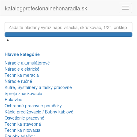
katalogprofesionalnehonaradia.sk
Toggl
naviga
Hlavné kategórie
Náradie akumulátorové
Náradie elektrické
Technika meracia
Náradie ručné
Kufre, Systainery a tašky pracovné
Spreje značkovacie
Rukavice
Ochranné pracovné pomôcky
Káble predlžovacie / Bubny káblové
Osvetlenie pracovné
Technika stavebná
Technika nitovacia
Pre obkladačov