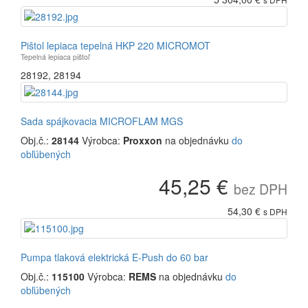
Pištol lepiaca tepelná HKP 220 MICROMOT
Tepelná lepiaca pištoľ
28192
,
28194
Sada spájkovacia MICROFLAM MGS
Obj.č.:
28144
Výrobca:
Proxxon
na objednávku
do
obľúbených
45,25 €
bez DPH
54,30 €
s DPH
Pumpa tlaková elektrická E-Push do 60 bar
Obj.č.:
115100
Výrobca:
REMS
na objednávku
do
obľúbených