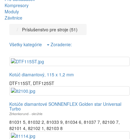
Kompresory
Moduly
Závitnice
Príslušenstvo pre stroje (51)
Všetky kategórie
Zoradenie:
Kotúč diamantový, 115 x 1,2 mm
DTF115ST
,
DTF125ST
Kotúče diamantové SONNENFLEX Golden star Universal
Turbo
Zirkonkorund - okrúhle
81031 5
,
81032 2
,
81033 9
,
81034 6
,
81037 7
,
82100 7
,
82101 4
,
82102 1
,
82103 8