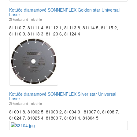
Kotúče diamantové SONNENFLEX Golden star Universal
Laser
Zirkonkorund - okrúhle
81110 7
,
81111 4
,
81112 1
,
81113 8
,
81114 5
,
81115 2
,
81116 9
,
81118 3
,
81120 6
,
81124 4
Kotúče diamantové SONNENFLEX Silver star Universal
Laser
Zirkonkorund - okrúhle
81001 8
,
81002 5
,
81003 2
,
81004 9
,
81007 0
,
81008 7
,
81024 7
,
81025 4
,
81800 7
,
81801 4
,
81804 5