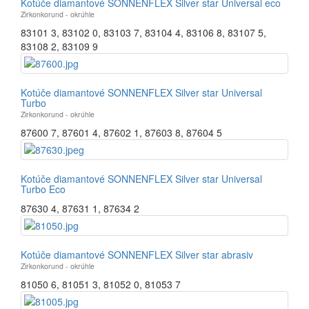
Kotúče diamantové SONNENFLEX Silver star Universal eco
Zirkonkorund - okrúhle
83101 3
,
83102 0
,
83103 7
,
83104 4
,
83106 8
,
83107 5
,
83108 2
,
83109 9
Kotúče diamantové SONNENFLEX Silver star Universal
Turbo
Zirkonkorund - okrúhle
87600 7
,
87601 4
,
87602 1
,
87603 8
,
87604 5
Kotúče diamantové SONNENFLEX Silver star Universal
Turbo Eco
87630 4
,
87631 1
,
87634 2
Kotúče diamantové SONNENFLEX Silver star abrasiv
Zirkonkorund - okrúhle
81050 6
,
81051 3
,
81052 0
,
81053 7