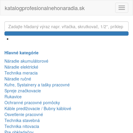
katalogprofesionalnehonaradia.sk
Toggl
naviga
Hlavné kategórie
Náradie akumulátorové
Náradie elektrické
Technika meracia
Náradie ručné
Kufre, Systainery a tašky pracovné
Spreje značkovacie
Rukavice
Ochranné pracovné pomôcky
Káble predlžovacie / Bubny káblové
Osvetlenie pracovné
Technika stavebná
Technika nitovacia
Pre obkladačov