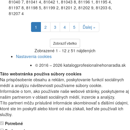
81040 7
,
81041 4
,
81042 1
,
81043 8
,
81196 1
,
81195 4
,
81197 8
,
81198 5
,
81199 2
,
81201 2
,
81202 9
,
81203 6
,
81207 4
1
2
3
4
5
Ďalej »
Zobraziť všetko
Zobrazené
1 - 12
z
51
nájdených
Nastavenia cookies
© 2016 – 2026 katalogprofesionalnehonaradia.sk
Táto webstránka používa súbory cookies
Na prispôsobenie obsahu a reklám, poskytovanie funkcií sociálnych
médií a analýzu návštevnosti používame súbory cookie.
Informácie o tom, ako používate naše webové stránky, poskytujeme aj
našim partnerom v oblasti sociálnych médií, inzercie a analýzy.
Títo partneri môžu príslušné informácie skombinovať s ďalšími údajmi,
ktoré ste im poskytli alebo ktoré od vás získali, keď ste používali ich
služby.
Potrebné