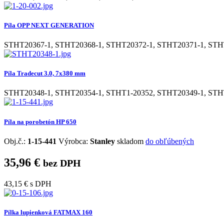
Píla OPP NEXT GENERATION
STHT20367-1
,
STHT20368-1
,
STHT20372-1
,
STHT20371-1
,
STH
Píla Tradecut 3.0, 7x380 mm
STHT20348-1
,
STHT20354-1
,
STHT1-20352
,
STHT20349-1
,
STH
Píla na porobetón HP 650
Obj.č.:
1-15-441
Výrobca:
Stanley
skladom
do obľúbených
35,96 €
bez DPH
43,15 €
s DPH
Pílka lupienková FATMAX 160