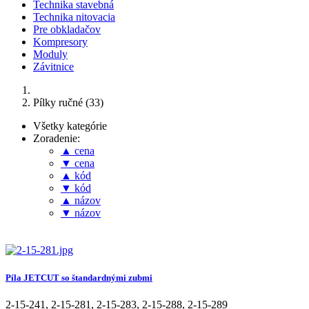
Technika stavebná
Technika nitovacia
Pre obkladačov
Kompresory
Moduly
Závitnice
Pílky ručné (33)
Všetky kategórie
Zoradenie:
▲ cena
▼ cena
▲ kód
▼ kód
▲ názov
▼ názov
Píla JETCUT so štandardnými zubmi
2-15-241
,
2-15-281
,
2-15-283
,
2-15-288
,
2-15-289