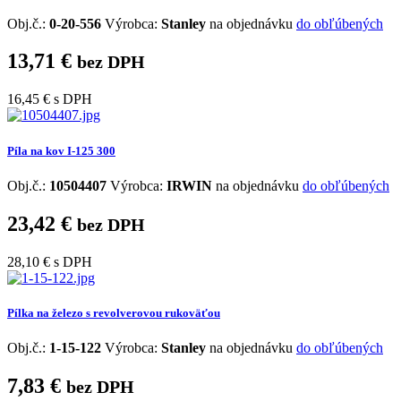
Obj.č.:
0-20-556
Výrobca:
Stanley
na objednávku
do obľúbených
13,71 €
bez DPH
16,45 €
s DPH
Píla na kov I-125 300
Obj.č.:
10504407
Výrobca:
IRWIN
na objednávku
do obľúbených
23,42 €
bez DPH
28,10 €
s DPH
Pílka na železo s revolverovou rukoväťou
Obj.č.:
1-15-122
Výrobca:
Stanley
na objednávku
do obľúbených
7,83 €
bez DPH