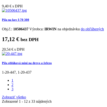
9,40 €
s DPH
Píla na kov I-70 300
Obj.č.:
10506437
Výrobca:
IRWIN
na objednávku
do obľúbených
17,12 €
bez DPH
20,54 €
s DPH
Píla oblúková mini na drevo a železo
1-20-447
,
1-20-437
1
2
3
Zobraziť všetko
Zobrazené
1 - 12
z
33
nájdených