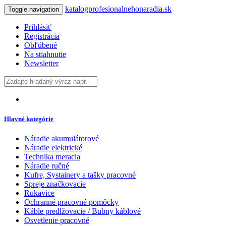
katalogprofesionalnehonaradia.sk
Toggle navigation
Prihlásiť
Registrácia
Obľúbené
Na stiahnutie
Newsletter
Hlavné kategórie
Náradie akumulátorové
Náradie elektrické
Technika meracia
Náradie ručné
Kufre, Systainery a tašky pracovné
Spreje značkovacie
Rukavice
Ochranné pracovné pomôcky
Káble predlžovacie / Bubny káblové
Osvetlenie pracovné