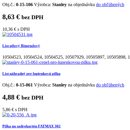
Obj.č.:
0-15-106
Výrobca:
Stanley
na objednávku
do obľúbených
8,63 €
bez DPH
10,36 €
s DPH
List pilový Bimetalový
10504523
,
10504524
,
10504525
,
10507929
,
10505897
,
10505898
,
1
List náhradný pre lupienkovú pílku
Obj.č.:
0-15-061
Výrobca:
Stanley
na objednávku
do obľúbených
4,88 €
bez DPH
5,86 €
s DPH
Pílka na sadrokartón FATMAX 302