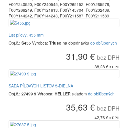
F00Y240520
,
F00Y240545
,
F00Y265152
,
F00Y265578
,
F00Y266249
,
F00Y121613
,
F00Y145704
,
F00Y202439
,
F00Y144242
,
F00Y144243
,
F00Y211587
,
F00Y211589
List pílový, 455 mm
Obj.č.:
S455
Výrobca:
Triuso
na objednávku
do obľúbených
31,90 €
bez DPH
38,28 €
s DPH
SADA PÍLOVÝCH LISTOV 5-DIELNA
Obj.č.:
27499 9
Výrobca:
HELLER
skladom
do obľúbených
35,63 €
bez DPH
42,76 €
s DPH