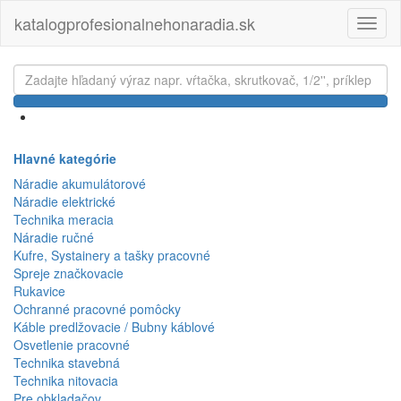
katalogprofesionalnehonaradia.sk
Toggl
naviga
Hlavné kategórie
Náradie akumulátorové
Náradie elektrické
Technika meracia
Náradie ručné
Kufre, Systainery a tašky pracovné
Spreje značkovacie
Rukavice
Ochranné pracovné pomôcky
Káble predlžovacie / Bubny káblové
Osvetlenie pracovné
Technika stavebná
Technika nitovacia
Pre obkladačov