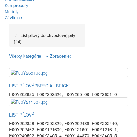
Kompresory
Moduly
Závitnice
List pilový do chvostovej píly
(24)
Všetky kategórie
Zoradenie:
LIST PÍLOVÝ "SPECIAL BRICK"
F00Y202825
,
F00Y202826
,
F00Y265109
,
F00Y265110
LIST PÍLOVÝ
F00Y202828
,
F00Y202829
,
F00Y202436
,
F00Y202440
,
F00Y202462
,
F00Y121600
,
F00Y121601
,
F00Y121611
,
F00Y240502
,
F00Y240514
,
F00Y144870
,
F00Y240515
,