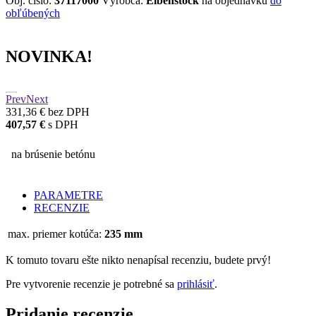
Obj. číslo:
37117000
Výrobca:
Eibenstock
na objednávku
do
obľúbených
NOVINKA!
Prev
Next
331,36 €
bez DPH
407,57 €
s DPH
na brúsenie betónu
PARAMETRE
RECENZIE
max. priemer kotúča:
235 mm
K tomuto tovaru ešte nikto nenapísal recenziu, budete prvý!
Pre vytvorenie recenzie je potrebné sa
prihlásiť
.
Pridanie
recenzie