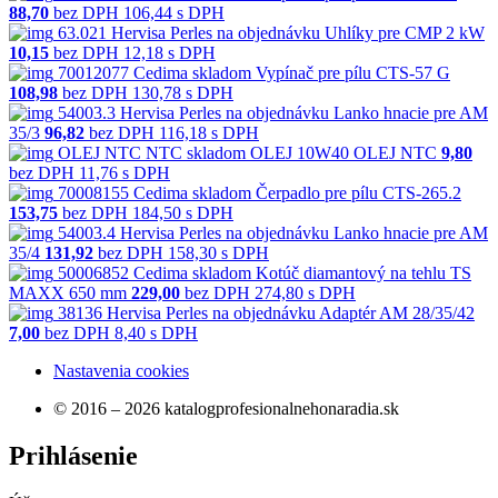
88,70
bez DPH
106,44 s DPH
63.021
Hervisa Perles
na objednávku
Uhlíky pre CMP 2 kW
10,15
bez DPH
12,18 s DPH
70012077
Cedima
skladom
Vypínač pre pílu CTS-57 G
108,98
bez DPH
130,78 s DPH
54003.3
Hervisa Perles
na objednávku
Lanko hnacie pre AM
35/3
96,82
bez DPH
116,18 s DPH
OLEJ NTC
NTC
skladom
OLEJ 10W40 OLEJ NTC
9,80
bez DPH
11,76 s DPH
70008155
Cedima
skladom
Čerpadlo pre pílu CTS-265.2
153,75
bez DPH
184,50 s DPH
54003.4
Hervisa Perles
na objednávku
Lanko hnacie pre AM
35/4
131,92
bez DPH
158,30 s DPH
50006852
Cedima
skladom
Kotúč diamantový na tehlu TS
MAXX 650 mm
229,00
bez DPH
274,80 s DPH
38136
Hervisa Perles
na objednávku
Adaptér AM 28/35/42
7,00
bez DPH
8,40 s DPH
Nastavenia cookies
© 2016 – 2026 katalogprofesionalnehonaradia.sk
Prihlásenie