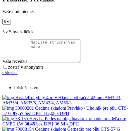
Vaše hodnotenie:
5
z 5 hviezdičiek
Vaša recenzia:
zostať v anonymite
Odoslať
Príslušenstvo
Hriadeľ ohybný 4 m + Hlavica vibračná 42 mm
AM35/3
,
AM35/4
,
AM35/5
,
AM42/4
,
AM50/3
30000201
Cedima
skladom
Pravítko / Uholník pre pílu CTS-
57 G
97,57
bez DPH
117,08 s DPH
38.135
Hervisa Perles
na objednávku
Upínanie hriadeľa pre
CMP 2 kW
30,45
bez DPH
36,54 s DPH
70008154
Cedima
skladom
Čerpadlo pre pílu CTS-57 G