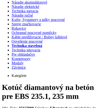
Náradie akumulátorové
Náradie elektrické
Technika meracia
Náradie ručné
Kufre, Systainery a tašky pracovné
Spreje značkovacie
Rukavice
Ochranné pracovné pomôcky
Káble predlžovacie / Bubny káblové
Osvetlenie pracovné
Technika stavebná
Technika nitovacia
Pre obkladačov
Kompresory
Moduly
Závitnice
Kategórie
Kotúč diamantový na betón
pre EBS 235.1, 235 mm