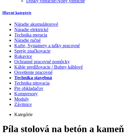
Dosky vibračné/Nohy vibračné
Hlavné kategórie
Náradie akumulátorové
Náradie elektrické
Technika meracia
Náradie ručné
Kufre, Systainery a tašky pracovné
Spreje značkovacie
Rukavice
Ochranné pracovné pomôcky
Káble predlžovacie / Bubny káblové
Osvetlenie pracovné
Technika stavebná
Technika nitovacia
Pre obkladačov
Kompresory
Moduly
Závitnice
Kategórie
Píla stolová na betón a kameň