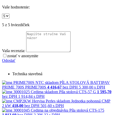
Vaše hodnotenie:
5
z 5 hviezdičiek
Vaša recenzia:
zostať v anonymite
Odoslať
Technika stavebná
PRIME700S
NTC
skladom
PÍLA STOLOVÁ BATTIPAV
PRIME 700S PRIME700S
4 416,67
bez DPH
5 300,00 s DPH
30001025
Cedima
skladom
Píla stolová CTS-57 G
1 595,70
bez DPH
1 914,84 s DPH
CMP2KW
Hervisa Perles
skladom
Jednotka pohonná CMP
2 kW
418,00
bez DPH
501,60 s DPH
30001045
Cedima
na objednávku
Píla stolová CTS-175
1 913,60
bez DPH
2 296,32 s DPH