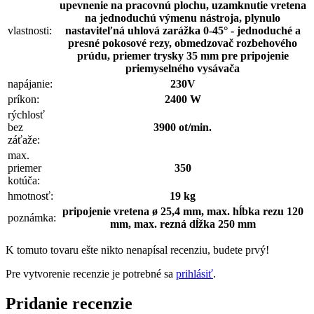
upevnenie na pracovnú plochu, uzamknutie vretena
na jednoduchú výmenu nástroja, plynulo
vlastnosti:
nastaviteľná uhlová zarážka 0-45° - jednoduché a
presné pokosové rezy, obmedzovač rozbehového
prúdu, priemer trysky 35 mm pre pripojenie
priemyselného vysávača
napájanie:
230V
príkon:
2400 W
rýchlosť
bez
3900 ot/min.
záťaže:
max.
priemer
350
kotúča:
hmotnosť:
19 kg
pripojenie vretena ø 25,4 mm, max. hĺbka rezu 120
poznámka:
mm, max. rezná dĺžka 250 mm
K tomuto tovaru ešte nikto nenapísal recenziu, budete prvý!
Pre vytvorenie recenzie je potrebné sa
prihlásiť
.
Pridanie
recenzie