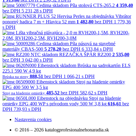
50007779
Cedima
skladom
Píla stolová CTS-265.2
4 359,40
bez DPH
5 231,28 s DPH
RUNNER PLUS 52
Hervisa Perles
na objednávku
Vibrátor
ponorný hadica 7 m + Hlavica 52 mm
1 482,80
bez DPH
1 779,36
s DPH
Lišta vibračná plávajúca - 2,0 m
RVH200-1,5M
,
RVH200-
2,0M
,
RVH200-2,5M
,
RVH200-3,0M
50009286
Cedima
skladom
Píla pásová na stavebné
materiály CBAS-500
5 278,20
bez DPH
6 333,84 s DPH
RZ200
NTC
skladom
REZAČKA ŠPÁR RZ200
2 535,00
bez DPH
3 042,00 s DPH
0620N000
Eibenstock
skladom
Brúska na sadrokartón ELS
225.1 590 W 4,9 kg
888,51
bez DPH
1 066,21 s DPH
Brúska na steny
06509000
Eibenstock
skladom
Stroj na hladenie omietky
EPG 400 500 W 3,5 kg
485,52
bez DPH
582,62 s DPH
Stroj na hladenie omietky
0650L000
Eibenstock
na objednávku
Stroj na hladenie
omietky EPG 400 WP s prívodom vody 500 W 3,8 kg
616,61
bez
DPH
739,93 s DPH
Nastavenia cookies
© 2016 – 2026 katalogprofesionalnehonaradia.sk